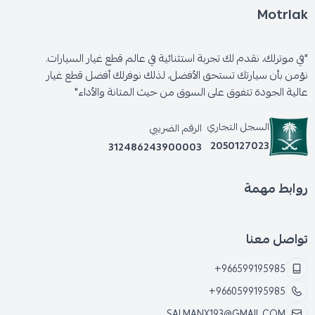
Motrlak
"في موترلك، نقدم لك تجربة استثنائية في عالم قطع غيار السيارات.
نؤمن بأن سيارتك تستحق الأفضل، لذلك نوفرلك أفضل قطع غيار
عالية الجودة تتفوق على السوق من حيث المتانة والأداء"
السجل التجاري
الرقم الضريبي
2050127023
312486243900003
روابط مهمة
تواصل معنا
+966599195985
+9660599195985
SALMANX193@GMAIL.COM