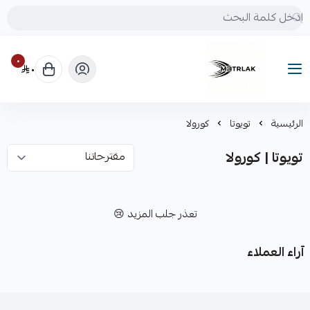
٠
٠
Motrlak
الرئيسية
تويوتا
كورولا
تويوتا | كورولا
تعذر جلب المزيد 😢
آراء العملاء