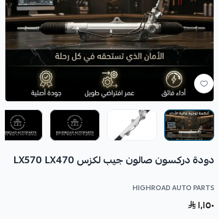
دودة دركسون صالون جيب لكزس LX570 LX470
HIGHROAD AUTO PARTS
١٬١٥٠