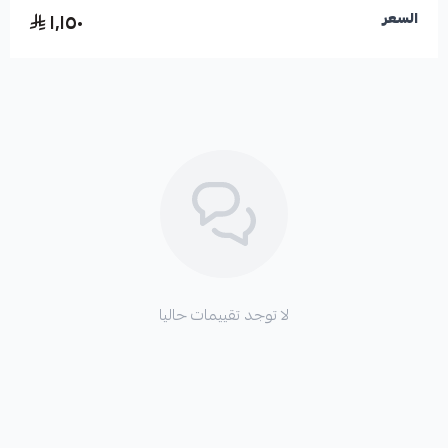
١٬١٥٠
السعر
لا توجد تقييمات حاليا