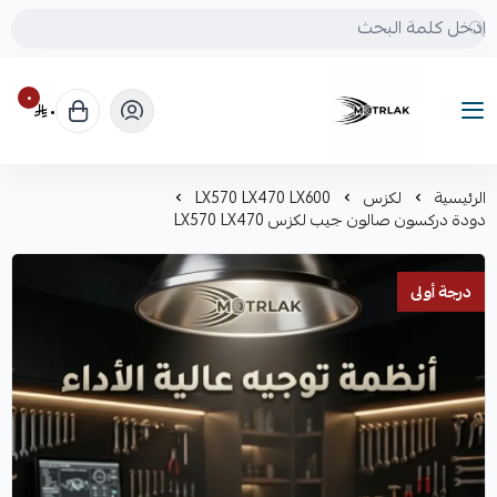
٠
٠
Motrlak
الرئيسية
لكزس
LX570 LX470 LX600
دودة دركسون صالون جيب لكزس LX570 LX470
درجة أولى