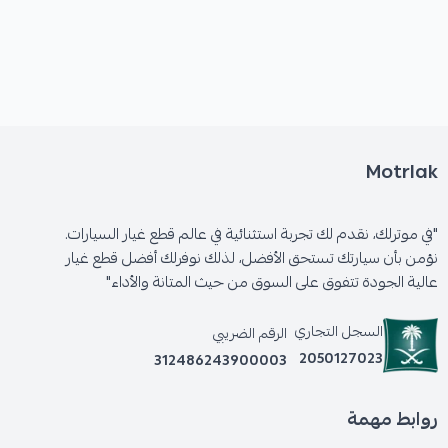
* اهتزازات غير طبيعية في عجلة القيادة.
* سماع أصوات غريبة أثناء الانعطاف.
Motrlak
"في موترلك، نقدم لك تجربة استثنائية في عالم قطع غيار السيارات.
🛡️ الكفالة: 3 شهور
نؤمن بأن سيارتك تستحق الأفضل، لذلك نوفرلك أفضل قطع غيار
عالية الجودة تتفوق على السوق من حيث المتانة والأداء"
السجل التجاري
الرقم الضريبي
2050127023
312486243900003
روابط مهمة