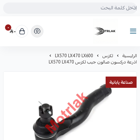
٠
٠
Motrlak
الرئيسية
لكزس
LX570 LX470 LX600
اذرعة دركسون صالون جيب لكزس LX570 LX470
صناعة يابانية