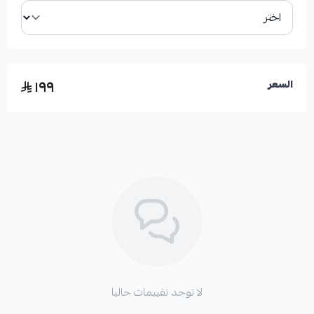
✅ مصممة لتناسب سيارات جيب لكزس LX570 و
LX470.
١٩٩
السعر
✅ جودة تصنيع يابانية تضمن المتانة والأداء.
✅ تساهم في استعادة دقة وسلاسة التوجيه.
الأعطال الناتجة عن تلف القطعة:
لا توجد تقييمات حاليا
* صعوبة في التحكم بالمركبة.