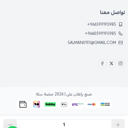
تواصل معنا
+966599195985
+9660599195985
SALMANX193@GMAIL.COM
صنع بإتقان على | 2026
منصة سلة