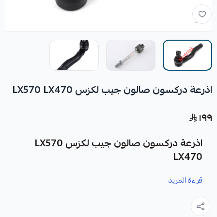
اذرعة دركسون صالون جيب لكزس LX570 LX470
١٩٩
اذرعة دركسون صالون جيب لكزس LX570
LX470
قراءة المزيد
نوفر لك اذرعة دركسون صالون جيب لكزس LX570 LX470
كقطعة غيار متينة وعالية الجودة، مصممة خصيصاً لضمان أداء