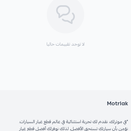
الأعطال الناتجة عن تلف الفرشة الأصلية:
لا توجد تقييمات حاليا
* تلف أرضية الشنطة الأصلية بسبب الاحتكاك المباشر.
* صعوبة تنظيف الشنطة من السوائل المنسكبة أو
الأوساخ.
Motrlak
* مظهر غير لائق للشنطة.
"في موترلك، نقدم لك تجربة استثنائية في عالم قطع غيار السيارات.
نؤمن بأن سيارتك تستحق الأفضل، لذلك نوفرلك أفضل قطع غيار