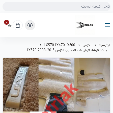
٠
٠
Motrlak
الرئيسية
لكزس
LX570 LX470 LX600
سجادة فرشة فرش شنطة جيب لكزس LX570 2008-2015