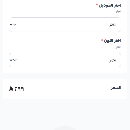
اختر الموديل
*
اختر
الموديلات المتوافقة:
لكزس LX570 (2008-2015)
اختر اللون
*
اختر
مميزات المنتج:
✅ حماية ممتازة لأرضية الشنطة من الخدوش والأوساخ.
٢٩٩
السعر
✅ تصميم أصلي يضمن ملاءمة مثالية.
✅ مواد عالية الجودة لضمان المتانة وطول العمر.