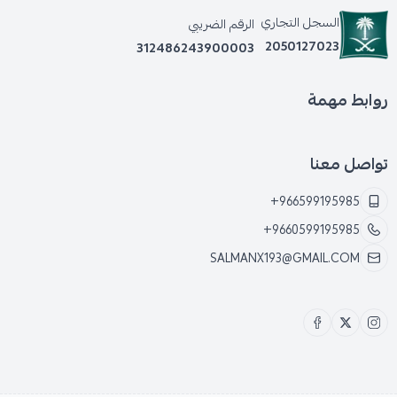
السجل التجاري
الرقم الضريبي
2050127023
312486243900003
روابط مهمة
تواصل معنا
+966599195985
+9660599195985
SALMANX193@GMAIL.COM