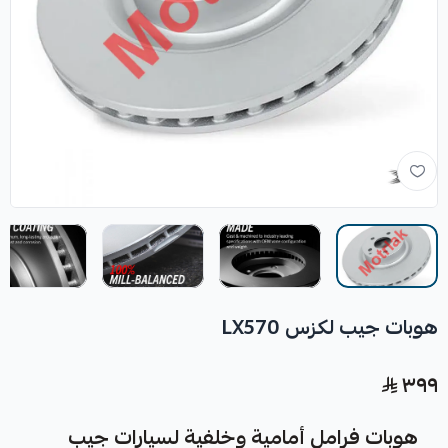
هوبات جيب لكزس LX570
٣٩٩
هوبات فرامل أمامية وخلفية لسيارات جيب