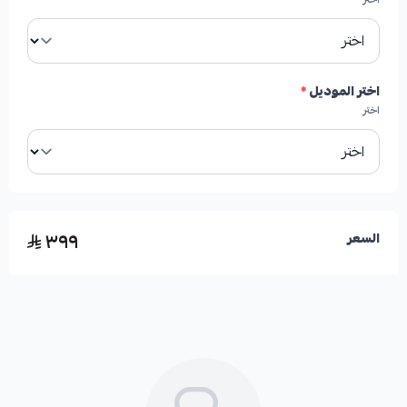
بلد المنشأ:
صناعة أمريكية.
مقاومة فائقة:
مصممة لتكون مقاومة للحرارة العالية
اختر الموديل
*
والصدأ.
اختر
حماية متقدمة:
مغلفة بمواد عازلة لحماية الهوبات من
التآكل والصدأ.
٣٩٩
السعر
مواد عالية الجودة:
مصنعة من أفضل أنواع الصلب
والجرانيت لضمان المتانة والأداء.
🛡️ الكفالة: 6 شهور على الكسر أو الرجة