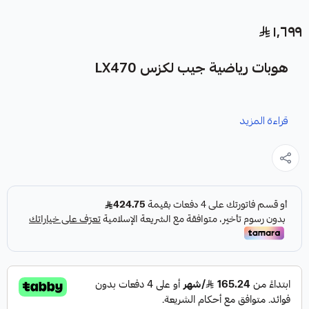
١٬٦٩٩
هوبات رياضية جيب لكزس LX470
نوفر لك هوبات رياضية مخرمة لجيب لكزس LX470، مصممة
قراءة المزيد
لتعزيز أداء نظام الفرامل.
المميزات الرئيسية:
✓
تصميم مخرم لتهوية أفضل للهوب ومنظومة الفرامل.