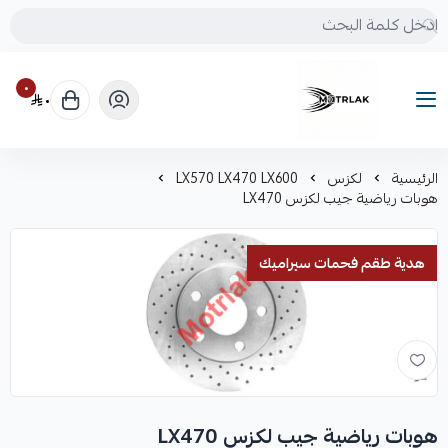
٠
٠
Motrlak
الرئيسية
لكزس
LX570 LX470 LX600
هوبات رياضية جيب لكزس LX470
هدية طقم فحمات سيراميك
هوبات رياضية جيب لكزس LX470