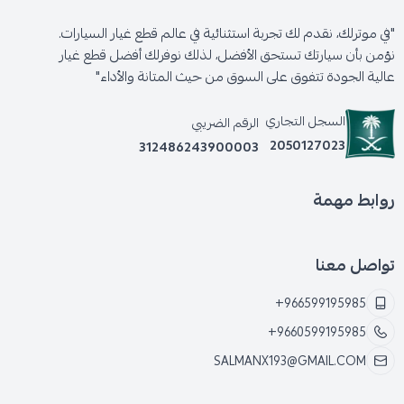
"في موترلك، نقدم لك تجربة استثنائية في عالم قطع غيار السيارات.
نؤمن بأن سيارتك تستحق الأفضل، لذلك نوفرلك أفضل قطع غيار
عالية الجودة تتفوق على السوق من حيث المتانة والأداء"
السجل التجاري
الرقم الضريبي
2050127023
312486243900003
روابط مهمة
تواصل معنا
+966599195985
+9660599195985
SALMANX193@GMAIL.COM