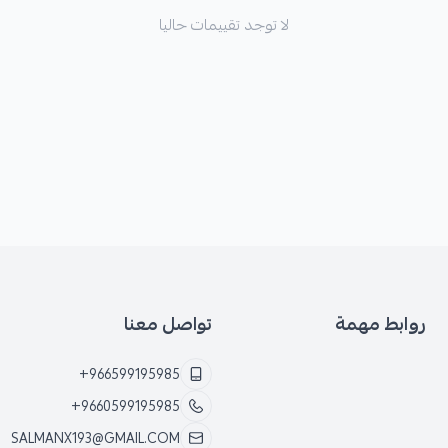
لا توجد تقييمات حاليا
روابط مهمة
تواصل معنا
+966599195985
+9660599195985
SALMANX193@GMAIL.COM