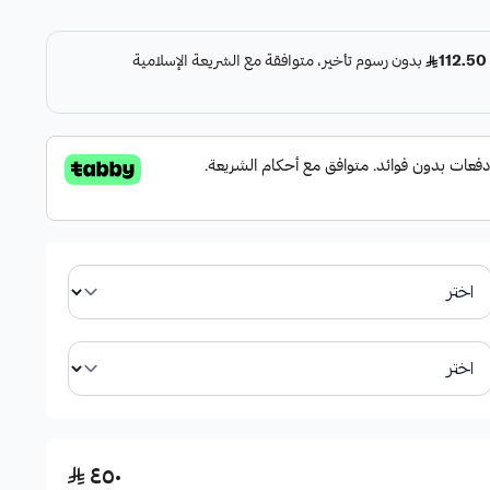
وكالة.
٤٥٠