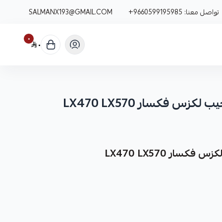
تواصل معنا:
+9660599195985
SALMANX193@GMAIL.COM
٠
٠
 فكسار LX470 LX570
ار LX470 LX570
نوفر لك مساعدات هيدروليك جيب لكزس فكسار LX470 LX570 كقطعة غيار متينة وعالية الجودة،
رتك.