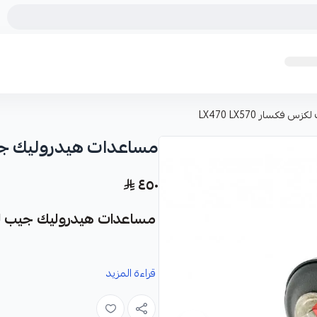
سار LX470 LX570
مساعدات هيدروليك جيب لكزس
٤٥٠
مساعدات هيدروليك جيب لكزس فكس
قراءة المزيد
مصممة خصيصاً لتلبية احتياجات سيا