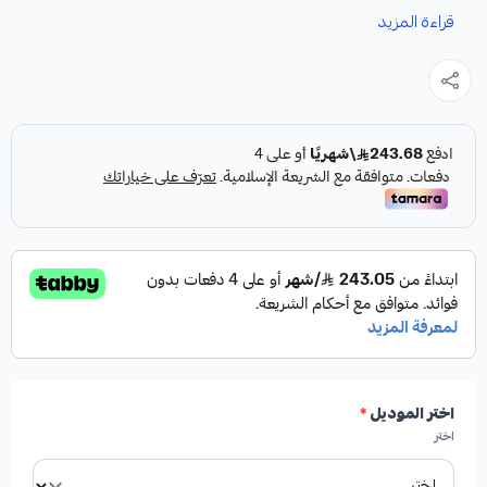
قراءة المزيد
نوفر لك مساعدات كهربائية SRT تشارجر تشالنجر كرايسلر C300
هيلكات كقطعة غيار متينة وعالية الجودة، مصممة خصيصاً لتعزيز
أداء سيارتك.
المواصفات:
النوع:
مساعدات كهربائية
الطرازات المتوافقة:
SRT تشارجر، تشالنجر، كرايسلر
اختر الموديل
*
C300، هيلكات
اختر