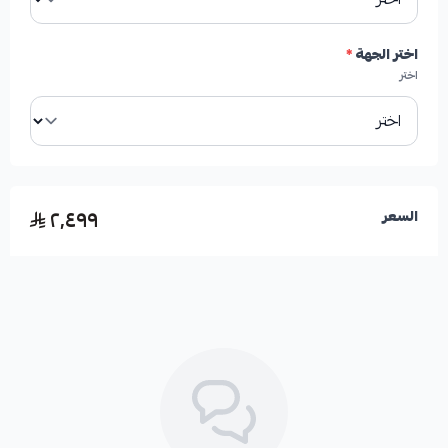
سنوات الموديل:
2011 - 2023
اختر الجهة
*
الشركة المصنعة:
HIGHROAD AUTO PARTS (الولايات
اختر
المتحدة الأمريكية)
المطابقة:
مطابق لمواصفات الوكالة
٢٬٤٩٩
السعر
🛡️ الكفالة: 6 شهور للعيوب المصنعية الكهربائية