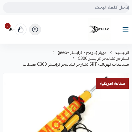
٠
٠
Motrlak
الرئيسية
موبار (دودج - كرايسلر -jeep)
تشارجر تشالنجر كرايسلر C300
مساعدات كهربائية SRT تشارجر تشالنجر كرايسلر C300 هيلكات
صناعة امريكية