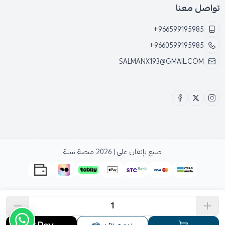
تواصل معنا
+966599195985
+9660599195985
SALMANX193@GMAIL.COM
صنع بإتقان على | 2026
منصة سلة