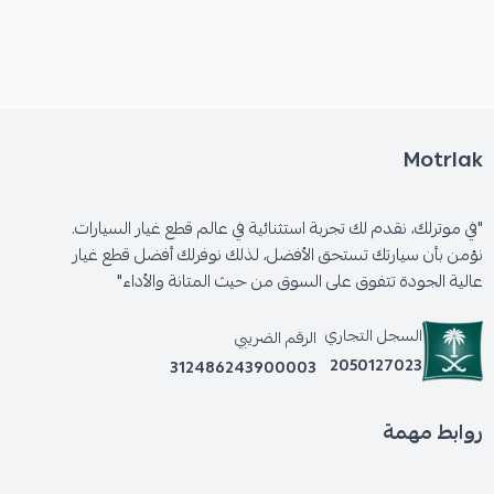
🛡️ الكفالة: 6 شهور
Motrlak
"في موترلك، نقدم لك تجربة استثنائية في عالم قطع غيار السيارات.
نؤمن بأن سيارتك تستحق الأفضل، لذلك نوفرلك أفضل قطع غيار
عالية الجودة تتفوق على السوق من حيث المتانة والأداء"
السجل التجاري
الرقم الضريبي
2050127023
312486243900003
روابط مهمة