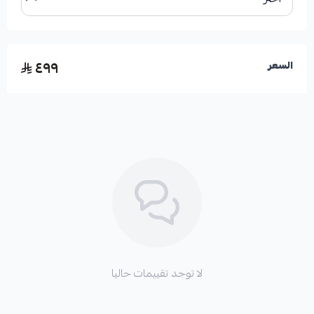
الأعطال المحتملة عند تلف هذه القطعة:
٤٩٩
السعر
*
اهتزازات غير طبيعية في السيارة.
*
شعور بعدم الثبات أثناء القيادة، خاصة عند المنعطفات.
*
سماع أصوات غريبة من نظام التعليق.
*
انخفاض مستوى الراحة أثناء القيادة.
لا توجد تقييمات حاليا