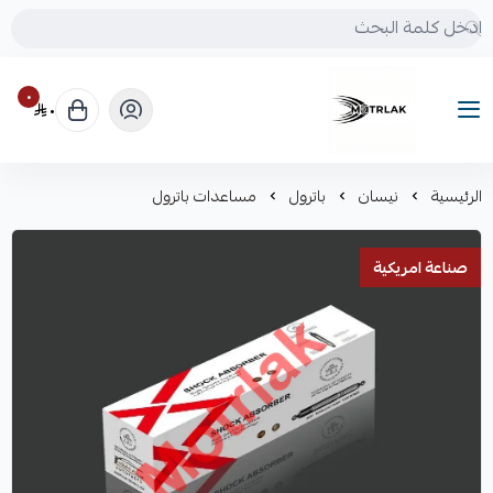
٠
٠
Motrlak
الرئيسية
نيسان
باترول
مساعدات باترول
صناعة امريكية