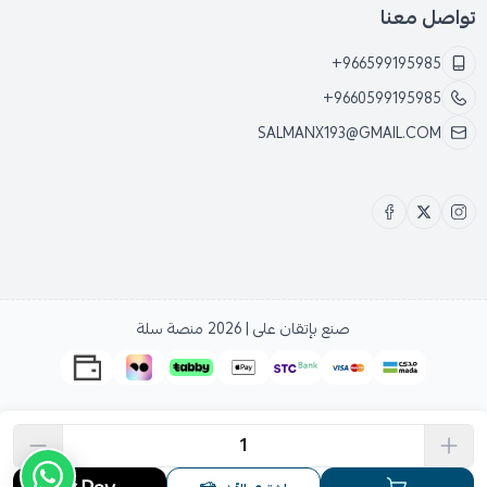
تواصل معنا
+966599195985
+9660599195985
SALMANX193@GMAIL.COM
صنع بإتقان على | 2026
منصة سلة