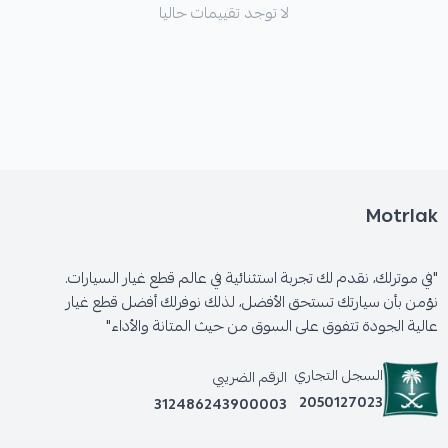
لا توجد تقييمات حاليا
Motrlak
"في موترلك، نقدم لك تجربة استثنائية في عالم قطع غيار السيارات.
نؤمن بأن سيارتك تستحق الأفضل، لذلك نوفرلك أفضل قطع غيار
عالية الجودة تتفوق على السوق من حيث المتانة والأداء"
السجل التجاري
الرقم الضريبي
2050127023
312486243900003