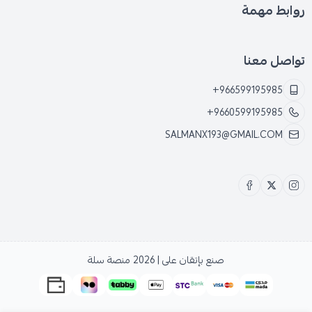
روابط مهمة
تواصل معنا
+966599195985
+9660599195985
SALMANX193@GMAIL.COM
صنع بإتقان على | 2026
منصة سلة