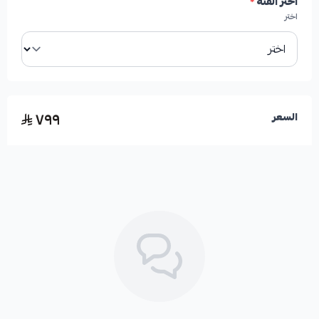
اختر الفئة
*
اختر
٧٩٩
السعر