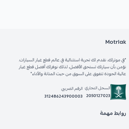
✅ قطعة غيار أصلية من الشركة الأمريكية HIGHROAD -
FORMULA PLUS AUTO PARTS.
Motrlak
✅ مصمم خصيصاً لأنظمة المساعدات الخلفية
الهيدروليك.
"في موترلك، نقدم لك تجربة استثنائية في عالم قطع غيار السيارات.
نؤمن بأن سيارتك تستحق الأفضل، لذلك نوفرلك أفضل قطع غيار
عالية الجودة تتفوق على السوق من حيث المتانة والأداء"
✅ يضمن استعادة أداء نظام التعليق بكفاءة.
السجل التجاري
الرقم الضريبي
2050127023
312486243900003
روابط مهمة
الأعطال المحتملة عند تلف القطعة: