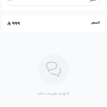
تاهو
٩٩٩
السعر
سوبربان
افلانش LTZ
سييرا دينالي
سييرا SLT
لا توجد تقييمات حاليا
مميزات المنتج: