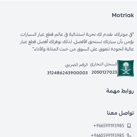
Motrlak
"في موترلك، نقدم لك تجربة استثنائية في عالم قطع غيار السيارات.
نؤمن بأن سيارتك تستحق الأفضل، لذلك نوفرلك أفضل قطع غيار
عالية الجودة تتفوق على السوق من حيث المتانة والأداء"
السجل التجاري
الرقم الضريبي
2050127023
312486243900003
روابط مهمة
تواصل معنا
+966599195985
+9660599195985