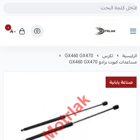
٠
٠
Motrlak
الرئيسية
لكزس
GX460 GX470
مساعدات كبوت برادو GX460 GX470
صناعة يابانية