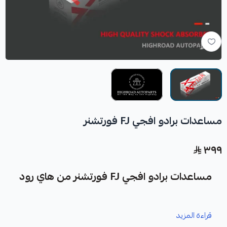
مساعدات برادو افجي FJ فورتشنر
٣٩٩
مساعدات برادو افجي FJ فورتشنر من هاي رود
نوفر لك مساعدات برادو افجي FJ فورتشنر كقطعة غيار متينة
قراءة المزيد
وعالية الجودة مصممة خصيصًا لسيارتك.