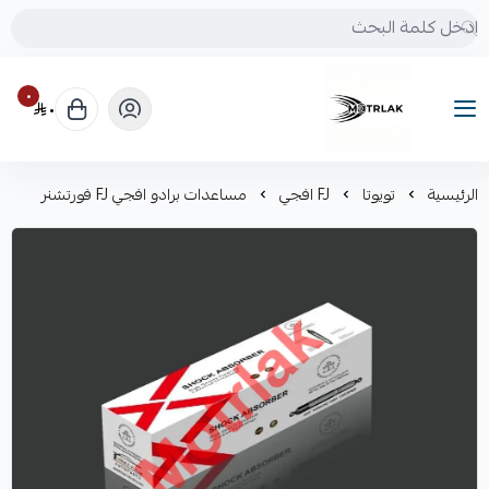
٠
٠
Motrlak
الرئيسية
تويوتا
FJ افجي
مساعدات برادو افجي FJ فورتشنر