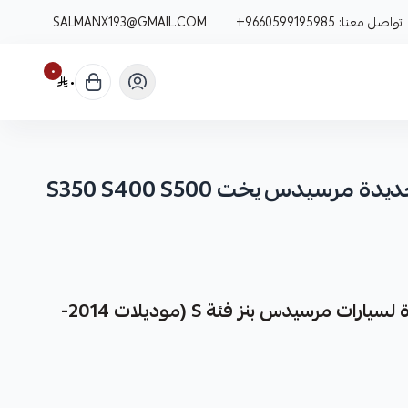
تواصل معنا:
+9660599195985
SALMANX193@GMAIL.COM
٠
٠
مساعدات هيدروليك جديدة مرسيدس يخت S350 S400 S500
مساعدات هيدروليك جديدة لسيارات مرسيدس بنز فئة S (موديلات 2014-
نوفر لك مساعدات هيدروليك جديدة وعالية الجودة مصممة خصيصًا لسيارات مرسيدس بنز فئة S، وهي