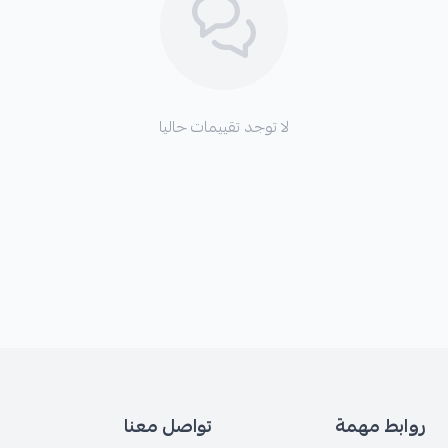
*
تآكل غير متساوٍ للإطارات.
*
صعوبة في التحكم بالمركبة، خاص
لا توجد تقييمات حاليا
🛡️ الكفالة: 6 أشهر
روابط مهمة
تواصل معنا