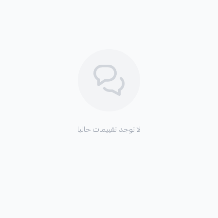
✓
توفر ليونة عالية وراحة أثناء القيادة.
✓
جودة عالية تضمن أداءً ممتازاً وعمراً افتراضياً طويلاً.
الأعطال التي تعالجها هذه القطعة:
لا توجد تقييمات حاليا
*
تلف أو تسريب في المساعدات الهيدروليكية الأصلية.
*
فقدان ليونة نظام التعليق أو الشعور بالاهتزازات الزائدة.