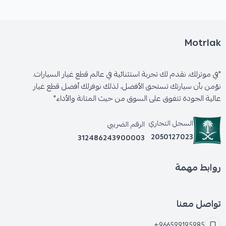
*
تكاليف الصيانة المرتفعة للمساعدات الهيدروليكية.
Motrlak
🛡️ الكفالة: 6 شهور
"في موترلك، نقدم لك تجربة استثنائية في عالم قطع غيار السيارات.
نؤمن بأن سيارتك تستحق الأفضل، لذلك نوفرلك أفضل قطع غيار
عالية الجودة تتفوق على السوق من حيث المتانة والأداء"
السجل التجاري
الرقم الضريبي
2050127023
312486243900003
روابط مهمة
تواصل معنا
+966599195985