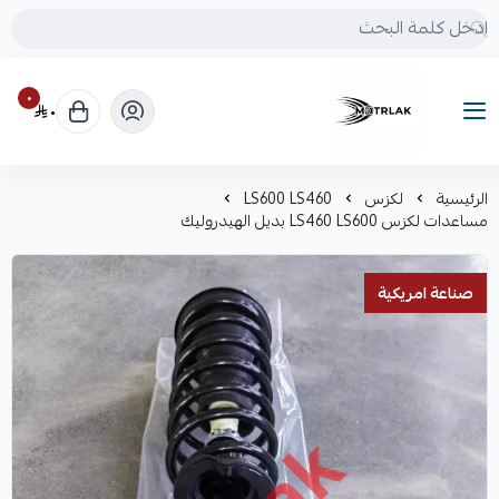
٠
٠
Motrlak
الرئيسية
لكزس
LS600 LS460
مساعدات لكزس LS460 LS600 بديل الهيدروليك
صناعة امريكية