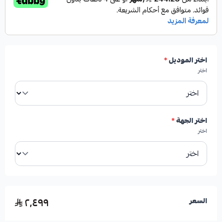
✓
مساعدات جديدة بالكامل تشمل الياي والكرسي.
✓
متوفرة لطرازات الدفع الرباعي (AWD) والدفع الخلفي
اختر الموديل
*
(RWD).
اختر
✓
سهلة التركيب، حيث يتم فك المساعد الهيدروليكي
القديم وتثبيت المساعد الجديد مع الكرسي والياي.
اختر الجهة
*
اختر
✓
لا تحتاج إلى إضافة أي قطع أخرى.
✓
منتج من شركة HIGHROAD AUTO PARTS.
٢٬٤٩٩
السعر
✓
صناعة أمريكية عالية الجودة (درجة أولى).