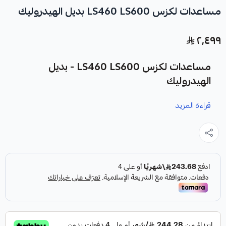
مساعدات لكزس LS460 LS600 بديل الهيدروليك
٢٬٤٩٩
مساعدات لكزس LS460 LS600 - بديل
الهيدروليك
قراءة المزيد
نوفر لك مساعدات لكزس LS460 و LS600 كقطعة غيار متينة
وعالية الجودة، مصممة خصيصاً لتحويل نظام التعليق
الهيدروليكي إلى نظام تعليق عادي فعال وموثوق.
المواصفات والمميزات: