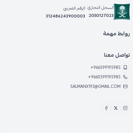
السجل التجاري
الرقم الضريبي
2050127023
312486243900003
روابط مهمة
تواصل معنا
+966599195985
+9660599195985
SALMANX193@GMAIL.COM