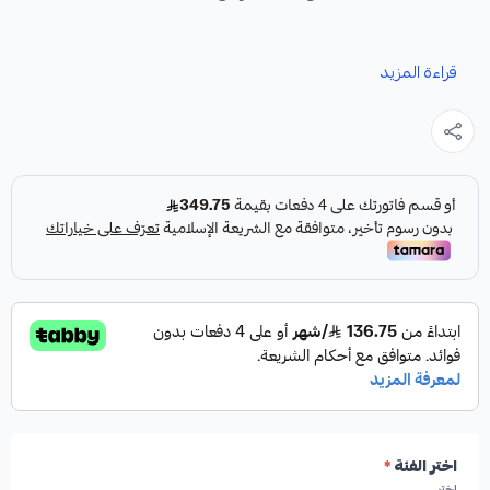
نوفر لك مساعدات هيدروليك جديدة كقطعة غيار عالية الجودة
قراءة المزيد
مصممة خصيصاً لسيارات لكزس LS460 و LS600.
المواصفات:
نوع القطعة:
مساعدات هيدروليك
الموديلات المتوافقة:
لكزس LS460، لكزس LS600
الشركة المصنعة:
FORMULA PLUS - HIGHROAD
اختر الفئة
*
AUTO PARTS (الولايات المتحدة الأمريكية)
اختر