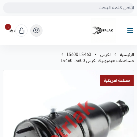
٠
٠
Motrlak
الرئيسية
لكزس
LS600 LS460
مساعدات هيدروليك لكزس LS460 LS600
صناعة امريكية