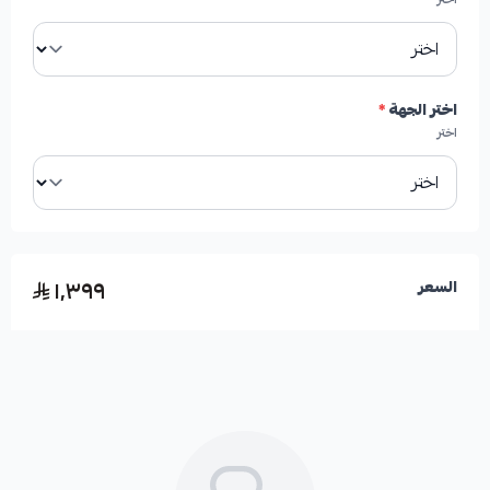
الفئات المتوفرة:
تناسب فئات الدفع الخلفي والدفع
الرباعي
اختر الجهة
*
اختر
🛡️ الكفالة: شهر واحد
١٬٣٩٩
السعر