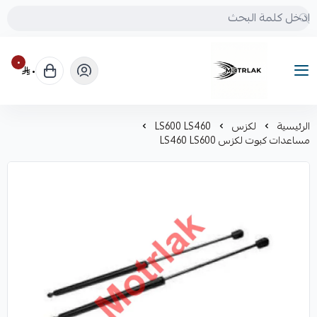
٠
٠
Motrlak
الرئيسية
لكزس
LS600 LS460
مساعدات كبوت لكزس LS460 LS600