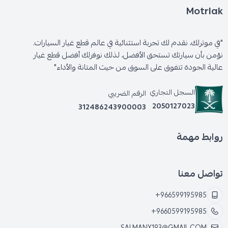
Motrlak
"في موترلك، نقدم لك تجربة استثنائية في عالم قطع غيار السيارات.
نؤمن بأن سيارتك تستحق الأفضل، لذلك نوفرلك أفضل قطع غيار
عالية الجودة تتفوق على السوق من حيث المتانة والأداء"
السجل التجاري
الرقم الضريبي
2050127023
312486243900003
روابط مهمة
تواصل معنا
+966599195985
+9660599195985
SALMANX193@GMAIL.COM