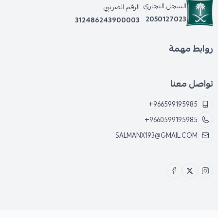
السجل التجاري
الرقم الضريبي
2050127023
312486243900003
روابط مهمة
تواصل معنا
+966599195985
+9660599195985
SALMANX193@GMAIL.COM