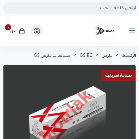
٠
٠
Motrlak
الرئيسية
لكزس
GS RC
مساعدات لكزس GS
صناعة امريكية