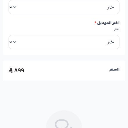
الجودة:
جودة عالية
اختر الموديل
*
اختر
🛡️ الكفالة: 6 شهور
٨٩٩
السعر