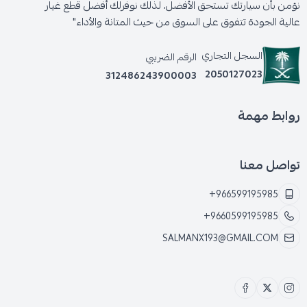
نؤمن بأن سيارتك تستحق الأفضل، لذلك نوفرلك أفضل قطع غيار
عالية الجودة تتفوق على السوق من حيث المتانة والأداء"
السجل التجاري
الرقم الضريبي
2050127023
312486243900003
روابط مهمة
تواصل معنا
+966599195985
+9660599195985
SALMANX193@GMAIL.COM