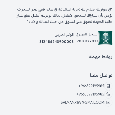
"في موترلك، نقدم لك تجربة استثنائية في عالم قطع غيار السيارات.
نؤمن بأن سيارتك تستحق الأفضل، لذلك نوفرلك أفضل قطع غيار
عالية الجودة تتفوق على السوق من حيث المتانة والأداء"
السجل التجاري
الرقم الضريبي
2050127023
312486243900003
روابط مهمة
تواصل معنا
+966599195985
+9660599195985
SALMANX193@GMAIL.COM