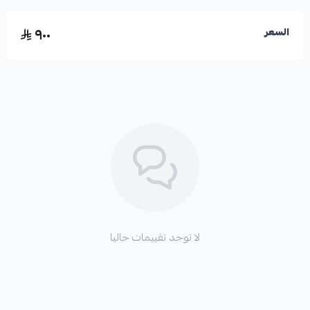
٩٠٠
السعر
لا توجد تقييمات حاليا