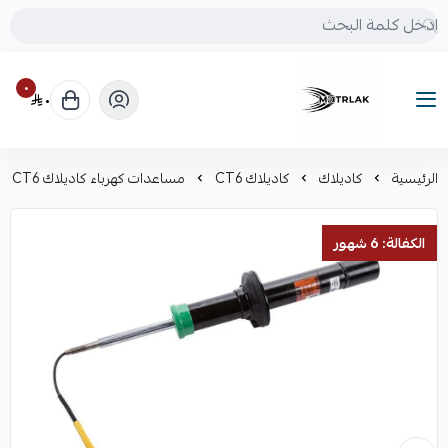
٠
٠
Motrlak
الرئيسية
كاديلاك
كاديلاك CT6
مساعدات كهرباء كاديلاك CT6
الكفالة: 6 شهور