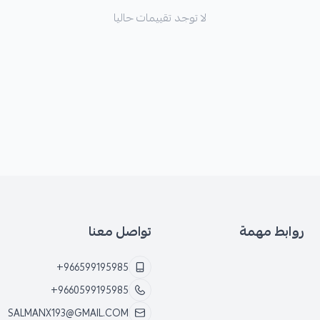
لا توجد تقييمات حاليا
روابط مهمة
تواصل معنا
+966599195985
+9660599195985
SALMANX193@GMAIL.COM