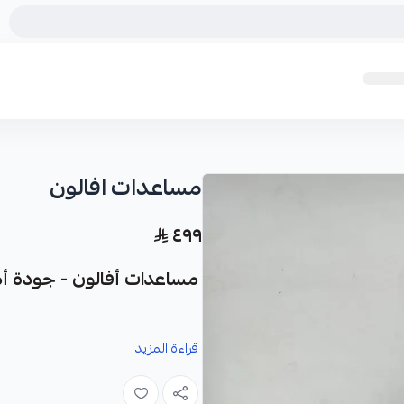
مساعدات افالون
٤٩٩
مساعدات أفالون - جودة أمر
قراءة المزيد
PARTS) الأمريكية، المصممة خصيصاً لتعزيز تجربة قيادتك.