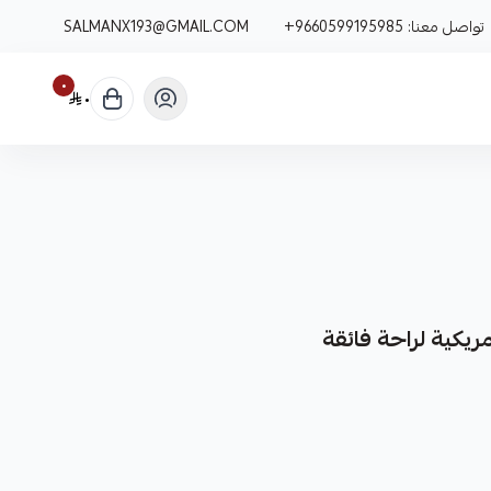
تواصل معنا:
+9660599195985
SALMANX193@GMAIL.COM
٠
٠
يكية لراحة فائقة
نوفر لك مساعدات أفالون كقطعة غيار متينة وعالية الجودة من شركة هاي رود (HIGH ROAD AUTO