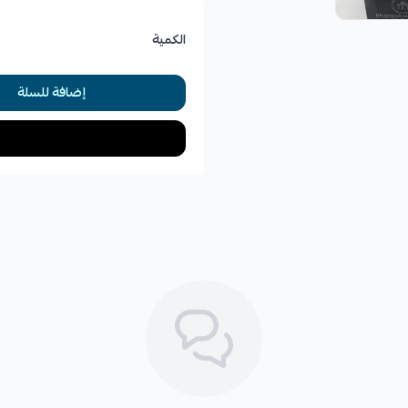
*
اهتزازات غير طبيعية في هيكل الس
الكمية
*
شعور بعدم الثبات عند المنعطفات
إضافة للسلة
*
تآكل غير متساوٍ للإطارات.
*
انخفاض مستوى الراحة والامت
🛡️ الكفالة: 6 شهور