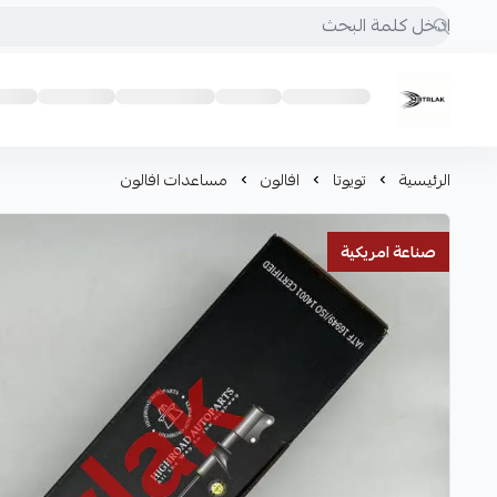
Motrlak
الرئيسية
تويوتا
افالون
مساعدات افالون
صناعة امريكية