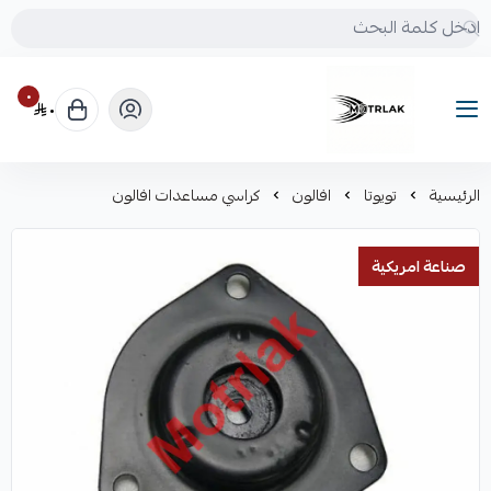
٠
٠
Motrlak
الرئيسية
تويوتا
افالون
كراسي مساعدات افالون
صناعة امريكية