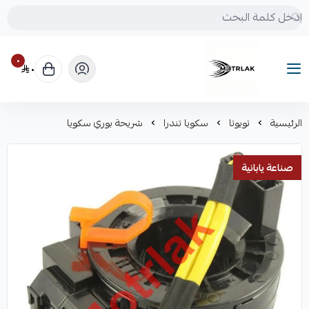
٠
٠
Motrlak
الرئيسية
تويوتا
سكويا تندرا
شريحة بوري سكويا
صناعة يابانية