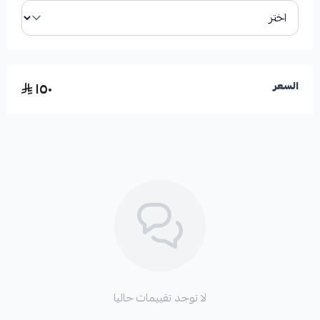
أهمية استبدال شريحة البوري التالفة:
١٥٠
السعر
*
ضعف أو انعدام صوت البوري.
*
عدم استجابة البوري عند الضغط عليه.
*
احتمالية حدوث مشاكل كهربائية في نظام التنبيه.
لا توجد تقييمات حاليا