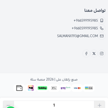
تواصل معنا
+966599195985
+9660599195985
SALMANX193@GMAIL.COM
صنع بإتقان على | 2026
منصة سلة