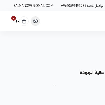
تواصل معنا:
+9660599195985
SALMANX193@GMAIL.COM
٠
٠
عالية الجودة
ينة وعالية الجودة، مصممة خصيصاً لضمان أداء تبريد مثالي