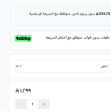
١٬٢٩٩