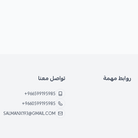
*
تلف الكمبرسر الجديد بسبب عدم 
*
ضعف أداء التبريد أو عدمه.
*
تسرب غاز التبريد.
روابط مهمة
تواصل معنا
+966599195985
+9660599195985
SALMANX193@GMAIL.COM