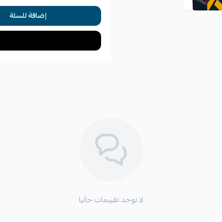
إضافة للسلة
لضمان أفضل أداء وعمر افتراضي للكمبرسر
✓
يجب التركيب لدى مركز مختص 
✓
تنظيف دائرة التكييف والثلاجة 
✓
استبدال رديتر المكيف وبلف الثل
الأعطال المحتملة في حال عدم
لا توجد تقييمات حاليا