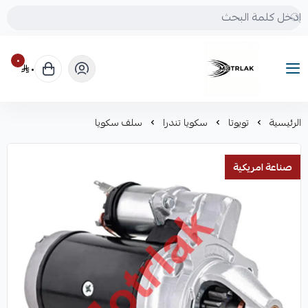
٠
٠
Motrlak
الرئيسية
تويوتا
سكويا تندرا
سلف سكويا
صناعة امريكية