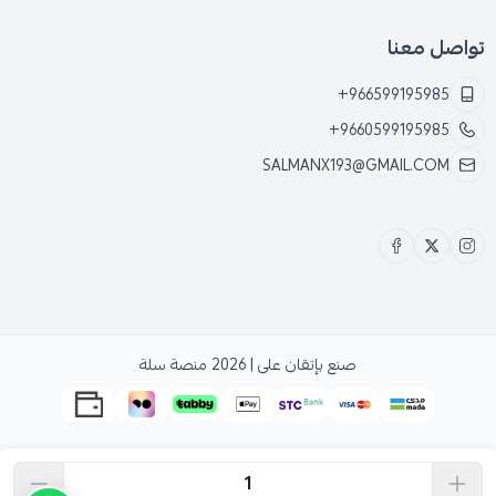
تواصل معنا
+966599195985
+9660599195985
SALMANX193@GMAIL.COM
صنع بإتقان على | 2026
منصة سلة