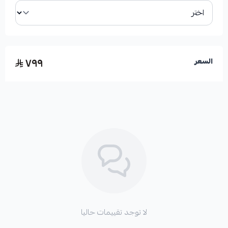
✓
مطابق لمواصفات الوكالة لضمان التوافق التام.
٧٩٩
السعر
الأعطال المحتملة عند تلف القطعة:
*
صعوبة أو عدم القدرة على تشغيل المحرك.
*
سماع صوت طقطقة عند محاولة التشغيل.
*
ضعف في عزم دوران المحرك عند بدء التشغيل.
لا توجد تقييمات حاليا