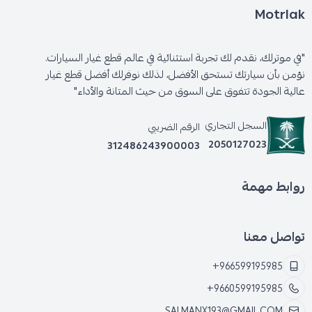
Motrlak
"في موترلك، نقدم لك تجربة استثنائية في عالم قطع غيار السيارات.
نؤمن بأن سيارتك تستحق الأفضل، لذلك نوفرلك أفضل قطع غيار
عالية الجودة تتفوق على السوق من حيث المتانة والأداء"
السجل التجاري
الرقم الضريبي
2050127023
312486243900003
روابط مهمة
تواصل معنا
+966599195985
+9660599195985
SALMANX193@GMAIL.COM