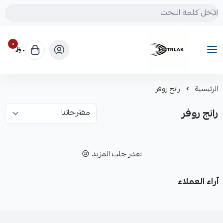
٠
٠
Motrlak
الرئيسية
رانج روفر
رانج روفر
تعذر جلب المزيد 😢
آراء العملاء