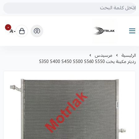
٠
٠
Motrlak
الرئيسية
مرسيدس
رديتر مكينة يخت S350 S400 S450 S500 S560 S550