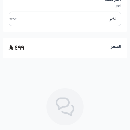
اختر
هذا الرديتر من إنتاج الشركة الأمريكية الموثوقة HIGHROAD
AUTO PARTS، ويتميز بجودته العالية وكونه من الدرجة الأولى
لضمان أداء مثالي.
٤٩٩
السعر
المواصفات:
اسم المنتج:
رديتر مكينة
الموديلات المتوافقة:
مرسيدس بنز S-Class (S350,
S400, S450, S500, S560, S550)