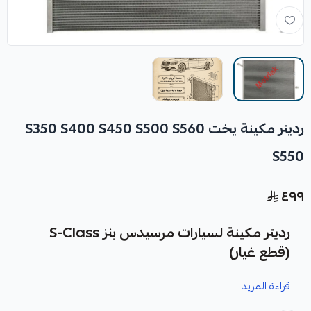
رديتر مكينة يخت S350 S400 S450 S500 S560
S550
٤٩٩
رديتر مكينة لسيارات مرسيدس بنز S-Class
(قطع غيار)
قراءة المزيد
نوفر لك رديتر مكينة لسيارات مرسيدس بنز S-Class كقطعة غيار