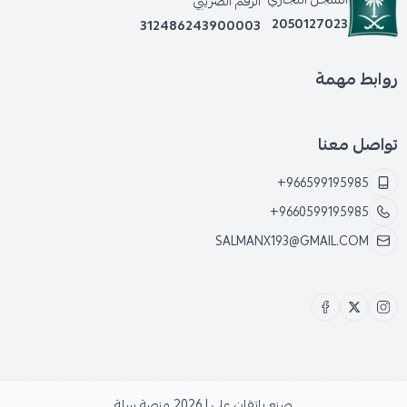
الرقم الضريبي
2050127023
312486243900003
روابط مهمة
تواصل معنا
+966599195985
+9660599195985
SALMANX193@GMAIL.COM
صنع بإتقان على | 2026
منصة سلة