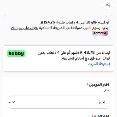
متينة وعالية الجودة، مصممة خصيصاً لتناسب الموديلات التالية:
S350
S400
S450
S500
اختر الموديل
*
اختر
S560
S550
اختر الفئة
*