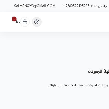
تواصل معنا:
+9660599195985
SALMANX193@GMAIL.COM
٠
٠
لية الجودة
نة وعالية الجودة مصممة خصيصًا لسيارتك.