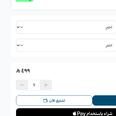
٤٩٩
اشتري الآن