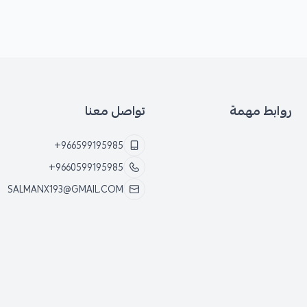
روابط مهمة
تواصل معنا
+966599195985
+9660599195985
SALMANX193@GMAIL.COM