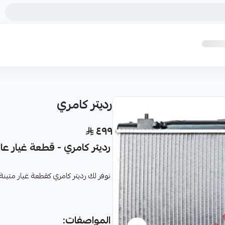
رديتر كامري
٤٩٩
رديتر كامري - قطعة غيار عا
نوفر لك رديتر كامري كقطعة غيار متي
المواصفات: