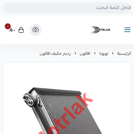
٠
٠
Motrlak
الرئيسية
تويوتا
افالون
رديتر مكيف افالون