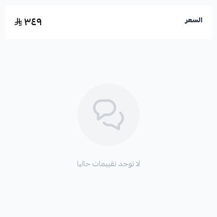
✅ جودة تصنيع عالية تضمن أداءً ممتازاً.
٣٤٩
السعر
✅ مصمم خصيصاً لطراز أفالون.
الأعطال الناتجة عن تلف الرديتر:
* ضعف تبريد المكيف.
لا توجد تقييمات حاليا
* تسرب غاز الفريون.