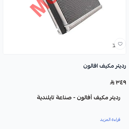
رديتر مكيف افالون
٣٤٩
رديتر مكيف أفالون - صناعة تايلندية
نوفر لك رديتر مكيف أفالون كقطعة غيار متينة وعالية الجودة،
قراءة المزيد
مصممة خصيصاً لسيارتك.