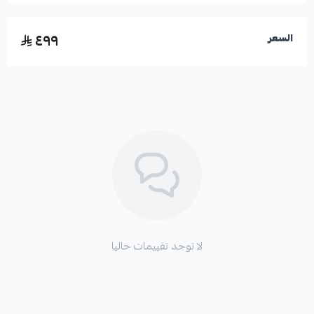
٤٩٩
السعر
لا توجد تقييمات حاليا