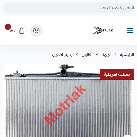
٠
٠
Motrlak
الرئيسية
تويوتا
افالون
رديتر افالون
صناعة امريكية