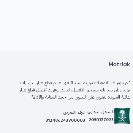
الأعطال المحتملة عند تلف القطعة:
* صعوبة في توجيه عجلة القيادة.
* سماع أصوات غريبة عند لف عجلة القيادة.
Motrlak
* تسرب سائل الدركسون.
"في موترلك، نقدم لك تجربة استثنائية في عالم قطع غيار السيارات.
نؤمن بأن سيارتك تستحق الأفضل، لذلك نوفرلك أفضل قطع غيار
عالية الجودة تتفوق على السوق من حيث المتانة والأداء"
السجل التجاري
الرقم الضريبي
2050127023
312486243900003