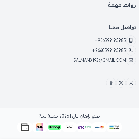
روابط مهمة
تواصل معنا
+966599195985
+9660599195985
SALMANX193@GMAIL.COM
صنع بإتقان على | 2026
منصة سلة