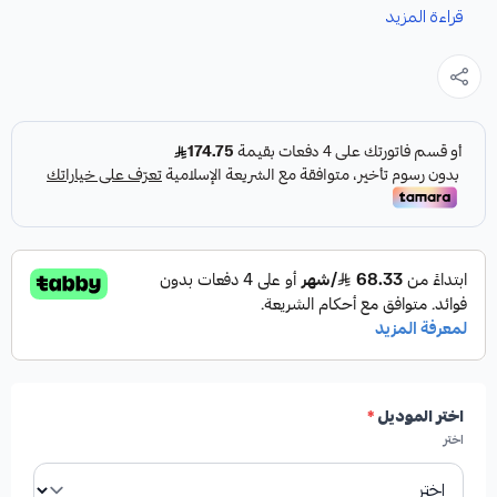
نوفر لك علبة دركسون طرمبة صالون لاندكروزر كقطعة غيار متينة
قراءة المزيد
وعالية الجودة، مصممة خصيصاً لضمان أداء موثوق به لسيارتك.
المواصفات:
النوع:
علبة دركسون طرمبة
المنشأ:
صناعة أمريكية
الشركة المصنعة:
HIGHROAD AUTO PARTS
اختر الموديل
*
اختر
الجودة:
جودة عالية