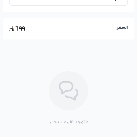
٦٩٩
السعر
الايجابيات:
✅ مصممة خصيصاً لسيارات لاندكروزر صالون.
✅ جودة تصنيع أمريكية تضمن المتانة والأداء.
✅ من إنتاج شركة HIGHROAD AUTO PARTS المعروفة
بجودتها.
لا توجد تقييمات حاليا