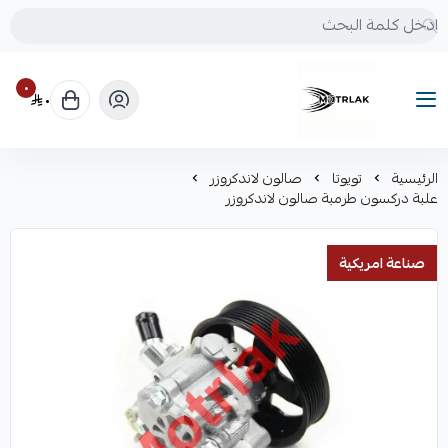
٠
٠
Motrlak
الرئيسية
تويوتا
صالون لاندكروزر
علبة دركسون طرمبة صالون لاندكروزر
صناعة امريكية