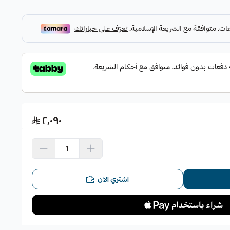
٢٬٠٩٠
سعر 399 ريال.
اشتري الآن