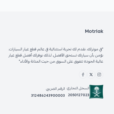
Motrlak
"في موترلك، نقدم لك تجربة استثنائية في عالم قطع غيار السيارات.
نؤمن بأن سيارتك تستحق الأفضل، لذلك نوفرلك أفضل قطع غيار
عالية الجودة تتفوق على السوق من حيث المتانة والأداء"
السجل التجاري
الرقم الضريبي
2050127023
312486243900003