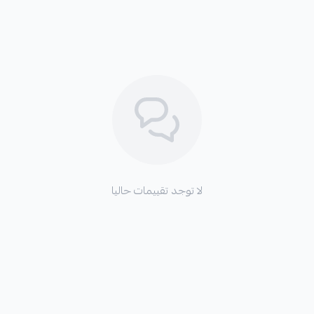
2 كرسي مكينة (يمين + يسار) بسعر 420 ريال.
مميزات القطع:
✓
مصممة لتناسب سيارة كرايسلر C300 بدقة.
لا توجد تقييمات حاليا
✓
تساهم في استعادة ثبات السيارة و
✓
تساعد في تحسين أداء نظام التع