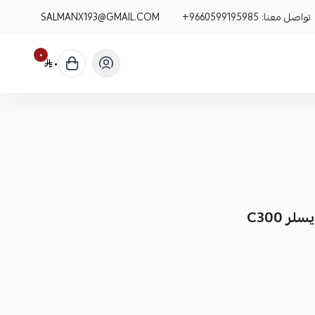
تواصل معنا:
+9660599195985
SALMANX193@GMAIL.COM
٠
٠
ر C300
نوفر لك مجموعة شاملة من قطع غيار سيارات عالية الجودة مصممة خصيصًا لسيارتك كرايسلر C300،
ا.