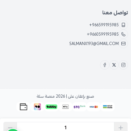
تواصل معنا
+966599195985
+9660599195985
SALMANX193@GMAIL.COM
صنع بإتقان على | 2026
منصة سلة