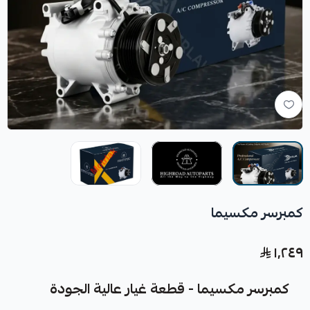
كمبرسر مكسيما
١٬٢٤٩
كمبرسر مكسيما - قطعة غيار عالية الجودة