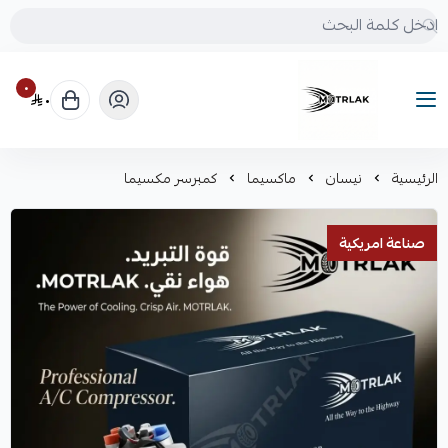
٠
٠
Motrlak
الرئيسية
نيسان
ماكسيما
كمبرسر مكسيما
صناعة امريكية