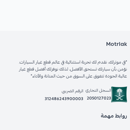
🛡️ الكفالة: 6 شهور
Motrlak
"في موترلك، نقدم لك تجربة استثنائية في عالم قطع غيار السيارات.
نؤمن بأن سيارتك تستحق الأفضل، لذلك نوفرلك أفضل قطع غيار
عالية الجودة تتفوق على السوق من حيث المتانة والأداء"
السجل التجاري
الرقم الضريبي
2050127023
312486243900003
روابط مهمة