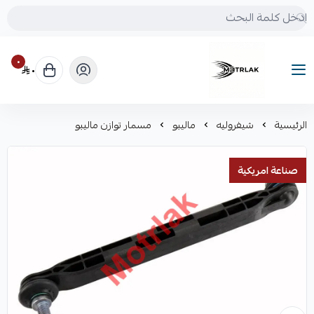
٠
٠
Motrlak
الرئيسية
شيفروليه
ماليبو
مسمار توازن ماليبو
صناعة امريكية