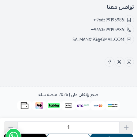
تواصل معنا
+966599195985
+9660599195985
SALMANX193@GMAIL.COM
صنع بإتقان على | 2026
منصة سلة