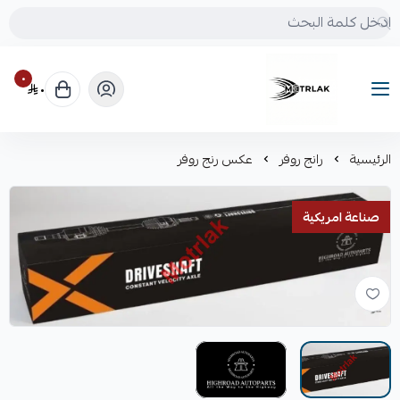
٠
٠
Motrlak
الرئيسية
رانج روفر
عكس رنج روفر
صناعة امريكية