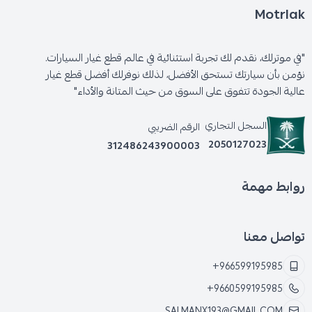
Motrlak
"في موترلك، نقدم لك تجربة استثنائية في عالم قطع غيار السيارات.
نؤمن بأن سيارتك تستحق الأفضل، لذلك نوفرلك أفضل قطع غيار
عالية الجودة تتفوق على السوق من حيث المتانة والأداء"
السجل التجاري
الرقم الضريبي
2050127023
312486243900003
روابط مهمة
تواصل معنا
+966599195985
+9660599195985
SALMANX193@GMAIL.COM