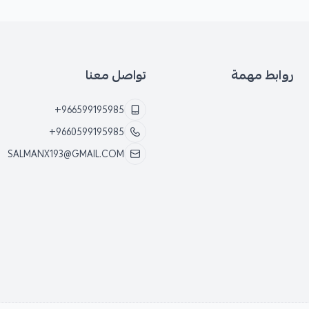
روابط مهمة
تواصل معنا
+966599195985
+9660599195985
SALMANX193@GMAIL.COM