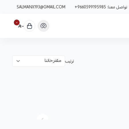
تواصل معنا:
+9660599195985
SALMANX193@GMAIL.COM
٠
٠
ترتيب