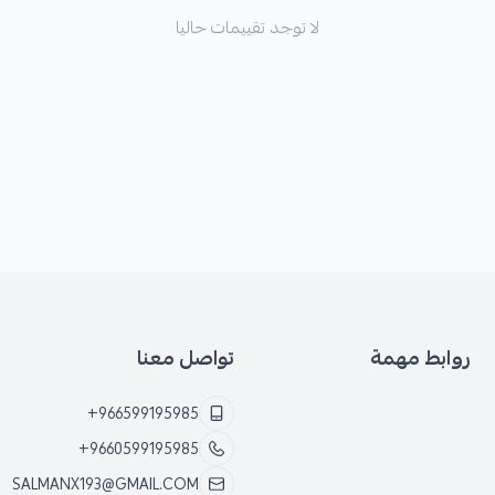
لا توجد تقييمات حاليا
روابط مهمة
تواصل معنا
+966599195985
+9660599195985
SALMANX193@GMAIL.COM