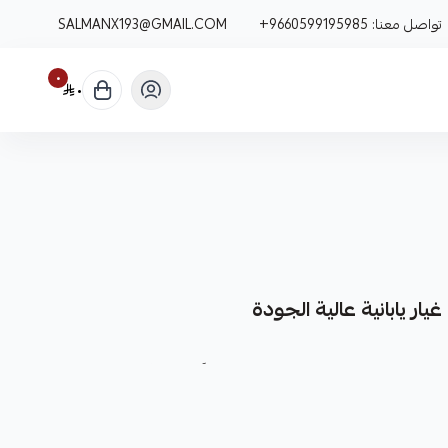
تواصل معنا:
+9660599195985
SALMANX193@GMAIL.COM
٠
٠
ار يابانية عالية الجودة
ر متينة وعالية الجودة، مصممة خصيصاً لضمان أداء مثالي