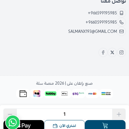
تواصل معنا
+966599195985
+9660599195985
SALMANX193@GMAIL.COM
صنع بإتقان على | 2026
منصة سلة
اشتري الآن