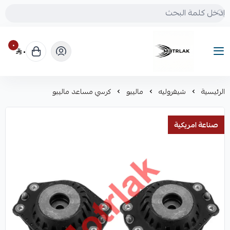
٠
٠
Motrlak
الرئيسية
شيفروليه
ماليبو
كرسي مساعد ماليبو
صناعة امريكية