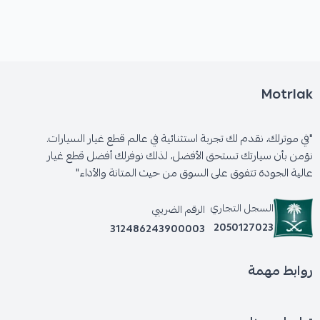
Motrlak
"في موترلك، نقدم لك تجربة استثنائية في عالم قطع غيار السيارات.
نؤمن بأن سيارتك تستحق الأفضل، لذلك نوفرلك أفضل قطع غيار
عالية الجودة تتفوق على السوق من حيث المتانة والأداء"
السجل التجاري
الرقم الضريبي
2050127023
312486243900003
روابط مهمة