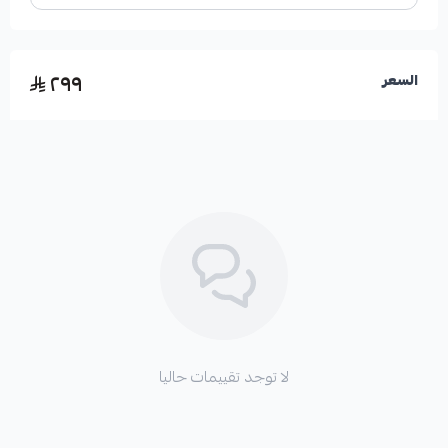
٢٩٩
السعر
لا توجد تقييمات حاليا