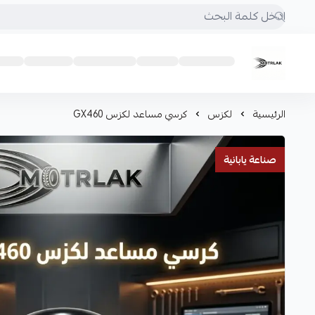
Motrlak
الرئيسية
لكزس
كرسي مساعد لكزس GX460
صناعة يابانية