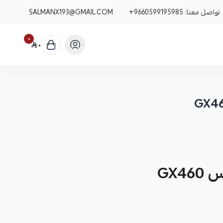
تواصل معنا:
+9660599195985
SALMANX193@GMAIL.COM
٠
٠
GX4