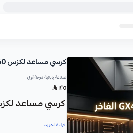
كرسي مساعد لكزس GX460
صناعة يابانية درجة أولى
١٢٥
كرسي مساعد لكزس 60
نوفر لك كرسي مساعد لكزس GX460 كقطعة غيار متينة وعالية الجودة، مصممة خصيصًا لسيارتك.
قراءة المزيد