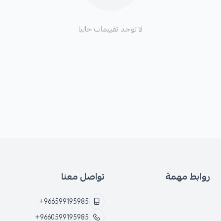
لا توجد تقييمات حاليا
روابط مهمة
تواصل معنا
+966599195985
+9660599195985