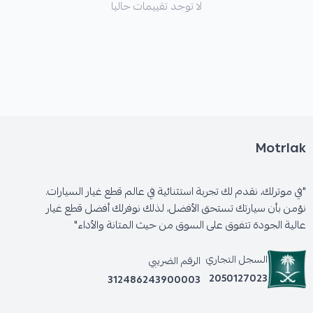
لا توجد تقييمات حاليا
Motrlak
"في موترلك، نقدم لك تجربة استثنائية في عالم قطع غيار السيارات.
نؤمن بأن سيارتك تستحق الأفضل، لذلك نوفرلك أفضل قطع غيار
عالية الجودة تتفوق على السوق من حيث المتانة والأداء"
السجل التجاري
الرقم الضريبي
2050127023
312486243900003