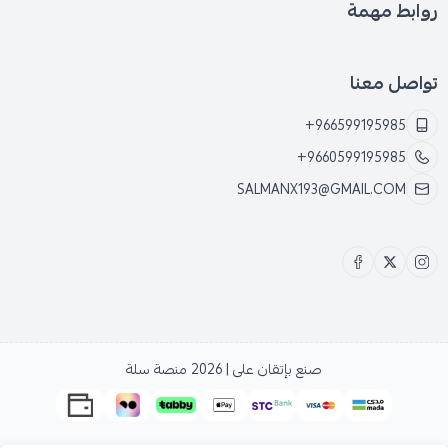
روابط مهمة
تواصل معنا
+966599195985
+9660599195985
SALMANX193@GMAIL.COM
صنع بإتقان على | 2026
منصة سلة