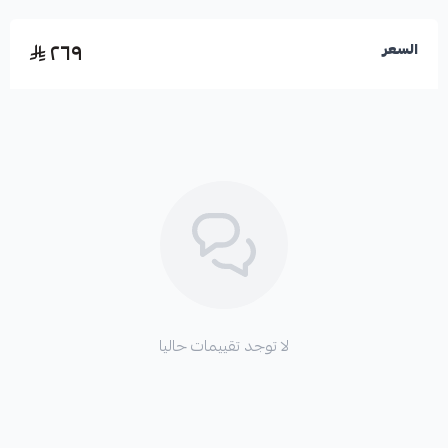
٢٦٩
السعر
لا توجد تقييمات حاليا