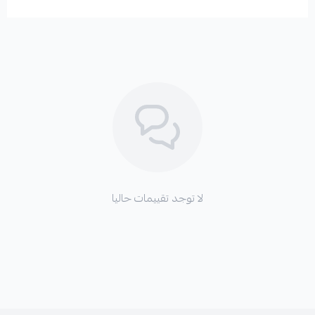
*
اهتزازات ملحوظة في المحرك أو عند القيادة.
*
أصوات غير طبيعية صادرة من منطقة المحرك.
*
شعور بعدم ثبات المحرك أثناء التسارع أو التوقف.
لا توجد تقييمات حاليا