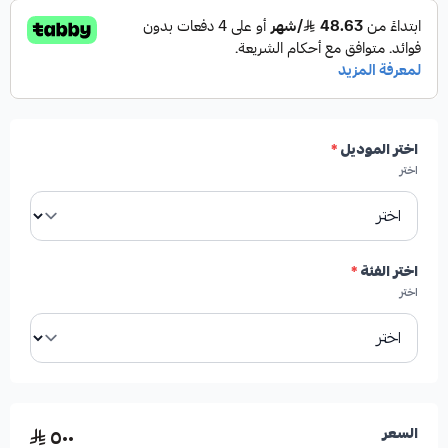
✓
بديل مباشر عن قطعة الوكالة الأصلية.
✓
درجة أولى لضمان الأداء والمتانة.
اختر الموديل
*
✓
جودة عالية تضمن عمر خدمة طويل.
اختر
✓
مناسب لمحركات V6 و V8.
اختر الفئة
*
اختر
الأعطال المحتملة عند تلف كرسي المكينة:
٥٠٠
السعر