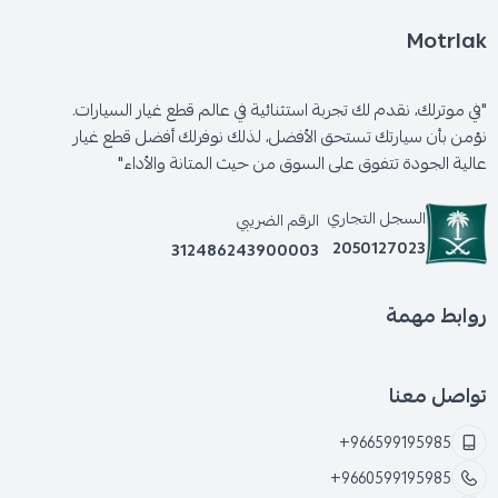
Motrlak
"في موترلك، نقدم لك تجربة استثنائية في عالم قطع غيار السيارات.
نؤمن بأن سيارتك تستحق الأفضل، لذلك نوفرلك أفضل قطع غيار
عالية الجودة تتفوق على السوق من حيث المتانة والأداء"
السجل التجاري
الرقم الضريبي
2050127023
312486243900003
روابط مهمة
تواصل معنا
+966599195985
+9660599195985