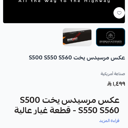
عكس مرسيدس يخت S500 S550 S560
صناعة أمريكية
١٬٤٩٩
عكس مرسيدس يخت S500
S550 S560 - قطعة غيار عالية
الجودة
قراءة المزيد