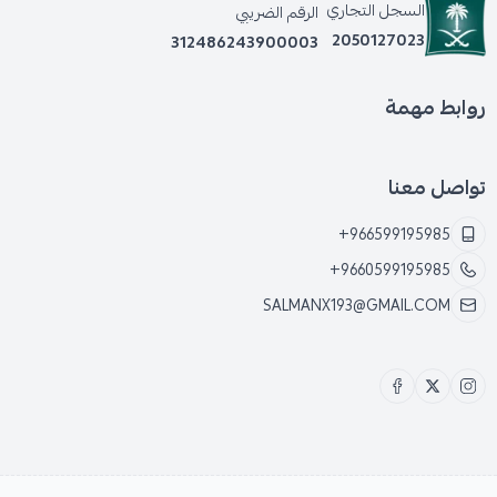
السجل التجاري
الرقم الضريبي
2050127023
312486243900003
روابط مهمة
تواصل معنا
+966599195985
+9660599195985
SALMANX193@GMAIL.COM