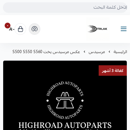
٠
٠
Motrlak
الرئيسية
مرسيدس
عكس مرسيدس يخت S500 S550 S560
كفالة 3 أشهر