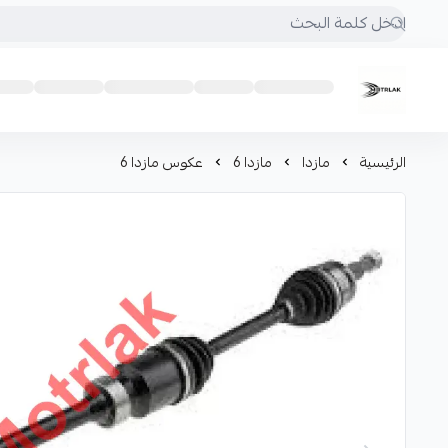
Motrlak
الرئيسية
مازدا
مازدا 6
عكوس مازدا 6