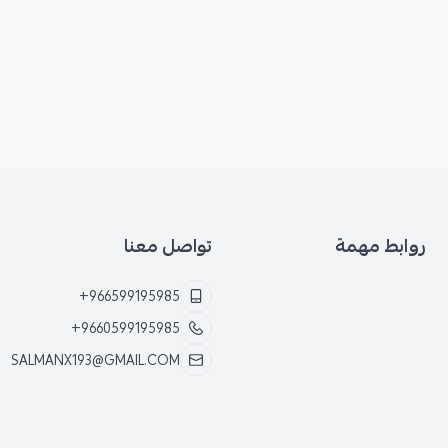
روابط مهمة
تواصل معنا
+966599195985
+9660599195985
SALMANX193@GMAIL.COM