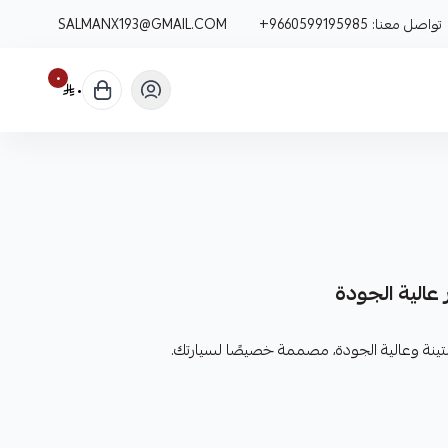
تواصل معنا:
+9660599195985
SALMANX193@GMAIL.COM
٠
٠