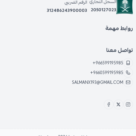
السجل التجاري
الرقم الضريبي
2050127023
312486243900003
روابط مهمة
تواصل معنا
+966599195985
+9660599195985
SALMANX193@GMAIL.COM