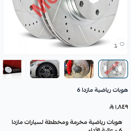
هوبات رياضية مازدا 6
١٬٨٤٩
هوبات رياضية مخرمة ومخططة لسيارات مازدا
6 - عالية الأداء