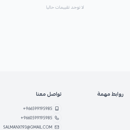
لا توجد تقييمات حاليا
الأعطال المحتملة عند تلف
*
اهتزازات ملحوظة عند الفرملة.
*
أصوات غير طبيعية صادرة من نظا
*
تآكل غير متساوٍ لفحمات الفرامل
روابط مهمة
تواصل معنا
*
انخفاض في فعالية الفرملة.
+966599195985
+9660599195985
SALMANX193@GMAIL.COM