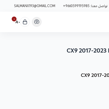
تواصل معنا:
+9660599195985
SALMANX193@GMAIL.COM
٠
٠
C
نوفر لك مشقبيات فحمات مازدا CX9 موديلات 2017-2023 كقطعة غيار متينة وعالية الجودة مصممة
ل في سيارتك.