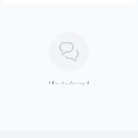
*
سماع أصوات طقطقة عند الانعطاف.
*
صعوبة في توجيه السيارة.
🛡️ الكفالة: 3 شهور
لا توجد تقييمات حاليا