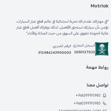
Motrlak
"في موترلك، نقدم لك تجربة استثنائية في عالم قطع غيار السيارات.
نؤمن بأن سيارتك تستحق الأفضل، لذلك نوفرلك أفضل قطع غيار
عالية الجودة تتفوق على السوق من حيث المتانة والأداء"
السجل التجاري
الرقم الضريبي
2050127023
312486243900003
روابط مهمة
تواصل معنا
+966599195985
+9660599195985