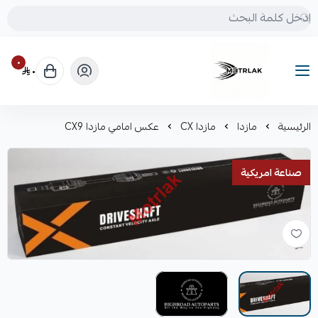
٠
٠
Motrlak
الرئيسية
مازدا
مازدا CX
عكس امامي مازدا CX9
صناعة امريكية