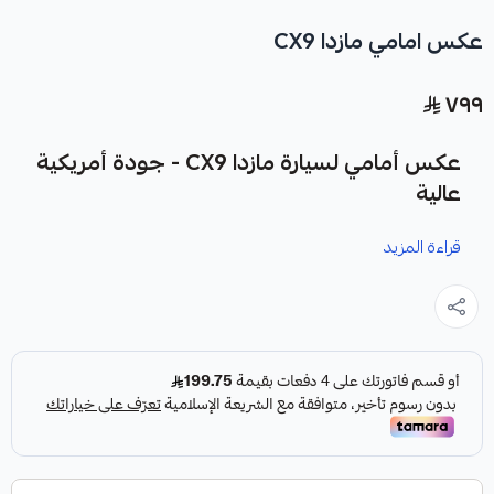
عكس امامي مازدا CX9
٧٩٩
عكس أمامي لسيارة مازدا CX9 - جودة أمريكية
عالية
قراءة المزيد
نوفر لك
عكس أمامي لسيارة مازدا CX9
كقطعة غيار متينة وعالية
الجودة، مصممة خصيصًا لضمان أداء موثوق به.
مميزات المنتج: