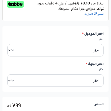
✓
من شركة HIGHROAD AUTO PARTS
✓
صناعة أمريكية
اختر الموديل
*
✓
درجة أولى
اختر
✓
جودة عالية
اختر الجهة
*
اختر
الأعطال المحتملة عند تلف القطعة:
٧٩٩
السعر
*
اهتزازات غير طبيعية أثناء القيادة.